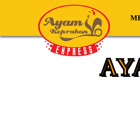
M
AY
Jago