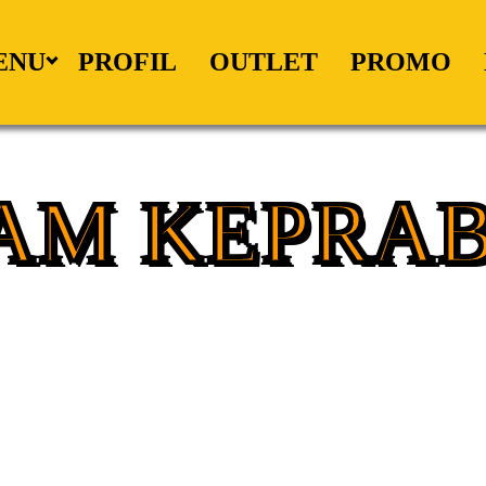
ENU
PROFIL
OUTLET
PROMO
AM KEPRA
nya Ayam Goreng Kremes & Ayam G